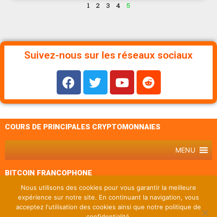
1
2
3
4
5
Suivez-nous sur les réseaux sociaux
COURS DE PRINCIPALES CRYPTOMONNAIES
MENU
BITCOIN FRANCOPHONE
Nous utilisons des cookies pour vous garantir la meilleure
MENU
expérience sur notre site. En continuant la navigation, vous
acceptez l'utilisation des cookies ainsi que notre politique de
confidentialité.